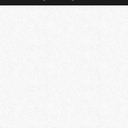
là học sinh của thầy Lê Hùng Phong giới
đãi gì thêm không? Mình cảm ơn!