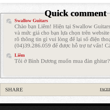
Quick comment
Swallow Guitars
Chào bạn Liêm! Hiện tại Swallow Guitars
và mức giá cho bạn lựa chọn trên websit
rõ thông tin gì vui lòng để lại số điện th
(04)39.286.059 để được hỗ trợ tư vấn! 
Liêm
Tôi ở Bình Dương muốn mua đàn ghitar?
Swallow Guitars
Chào Anh/Chị! Cảm ơn Anh/Chị đã liên h
cho em xin Số điện thoại để em dễ dàng t
ạ! Cảm ơn Anh/Chị!
SHARE
FACE
Hạnh
Tôi muốn nhờ tư vấn mua đàn cho người