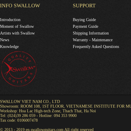
Kim Ngân
INFO SWALLOW
SUPPORT
Những cây đàn của Swallow rất đẹp
Introduction
Buying Guide
Nguyễn Bảo Toàn
Moment of Swallow
Payment Guide
Tôi muốn được tư vấn để mua 1 cây guita
Artists with Swallow
Shipping Information
chơi ở thể loại fingerstyle trước đó đã có
News
Warranty - Maintenance
Knowledge
Frequently Asked Questions
lê nhật Minh
em muốn mua dây low g string. em ở quậ
lê nhật Minh
em muốn mua dây low g string. em ở quậ
Hoàng Ngọc
Cửa hàng cho tôi hỏi: Tôi muốn mua bộ 
chuyển đến tận nơi không? Thời gian bao
SWALLOW VIET NAM CO., LTD
Showroom: ROOM 108, 1ST FLOOR, VIETNAMESE INSTITUTE FOR 
Xuân)
Workshop: Hoa Lac High-tech Zone, Thach That, Ha Noi
Tel: (024)39 286 059 - Hotline: 094 353 9900
Trần Đức Chính
Tax code: 0106007478
Cho mình xin thông số của cây C700CE 
© 2013 - 2019 en.swallowguitars.com All right reserved