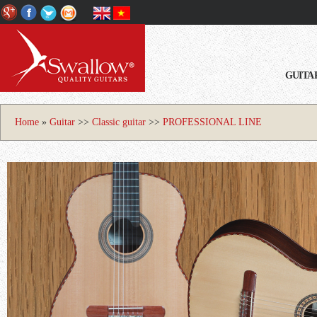
GUITA
Home
»
Guitar
>>
Classic guitar
>>
PROFESSIONAL LINE