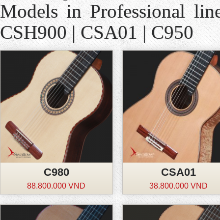
Models in Professional li
CSH900 | CSA01 | C950
C980
CSA01
88.800.000 VND
38.800.000 VND