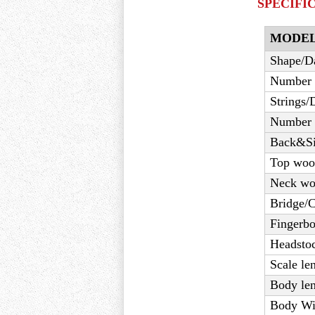
SPECIFI
MODE
Shape/D
Number o
Strings/
Number 
Back&Si
Top woo
Neck wo
Bridge/
Fingerbo
Headsto
Scale le
Body len
Body Wi