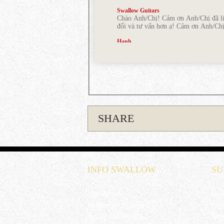
Swallow Guitars
Chào Anh/Chị! Cảm ơn Anh/Chị đã liê
đổi và tư vấn hơn ạ! Cảm ơn Anh/Chị
Hạnh
Tôi muốn nhờ tư vấn mua đàn cho n
Kim Ngân
Những cây đàn của Swallow rất đẹp
Nguyễn Bảo Toàn
Tôi muốn được tư vấn để mua 1 cây gu
năm chơi solo
SHARE
lê nhật Minh
em muốn mua dây low g string. em ở 
lê nhật Minh
em muốn mua dây low g string. em ở 
Hoàng Ngọc
INFO SWALLOW
SU
Cửa hàng cho tôi hỏi: Tôi muốn mua 
lâu (Tôi ở Thanh Xuân)
Introduction
Buy
Trần Đức Chính
Cho mình xin thông số của cây C700C
Moment of Swallow
Pay
thiệu mua đàn có ưu đãi gì thêm kh
Artists with Swallow
Ship