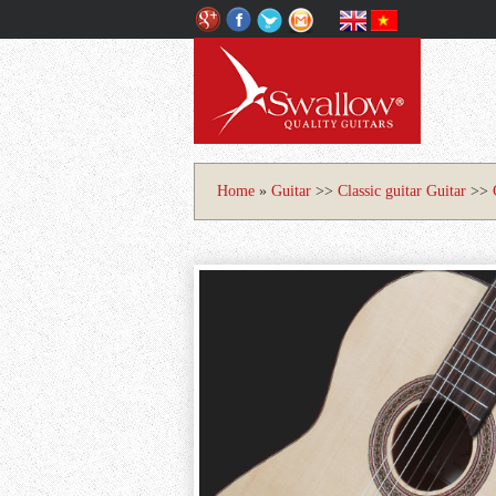
Home
»
Guitar
>>
Classic guitar
Guitar
>>