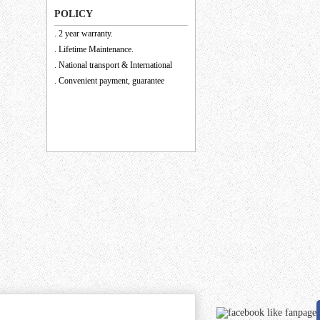
POLICY
. 2 year warranty.
. Lifetime Maintenance.
. National transport & International
. Convenient payment, guarantee