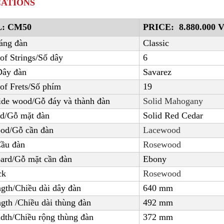
CATIONS
L:
CM50
PRICE: 8.880.000
V
áng đàn
Classic
f Strings/Số dây
6
Dây đàn
Savarez
of Frets/Số phím
19
de wood/Gỗ đáy và thành đàn
Solid Mahogany
d/Gỗ mặt đàn
Solid Red Cedar
od/Gỗ cần đàn
Lacewood
Cầu đàn
Rosewood
ard/Gỗ mặt cần đàn
Ebony
ck
Rosewood
ngth/Chiều dài dây đàn
640
mm
gth /Chiều dài thùng đàn
492
mm
dth/Chiều rộng thùng đàn
372
mm