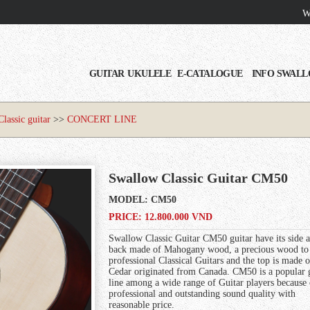
Wi
GUITAR
UKULELE
E-CATALOGUE
INFO SWAL
Classic guitar
>>
CONCERT LINE
Swallow Classic Guitar CM50
MODEL:
CM50
PRICE: 12.800.000 VND
Swallow Classic Guitar CM50 guitar have its side 
back made of Mahogany wood, a precious wood to
professional Classical Guitars and the top is made o
Cedar originated from Canada. CM50 is a popular g
line among a wide range of Guitar players because o
professional and outstanding sound quality with
reasonable price.