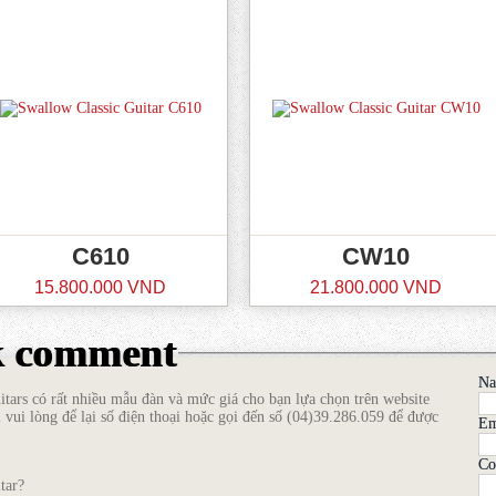
C610
CW10
15.800.000 VND
21.800.000 VND
k comment
N
tars có rất nhiều mẫu đàn và mức giá cho bạn lựa chọn trên website
 vui lòng để lại số điện thoại hoặc gọi đến số (04)39.286.059 để được
Em
Co
tar?