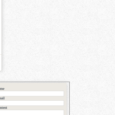
ame
ail
ntent