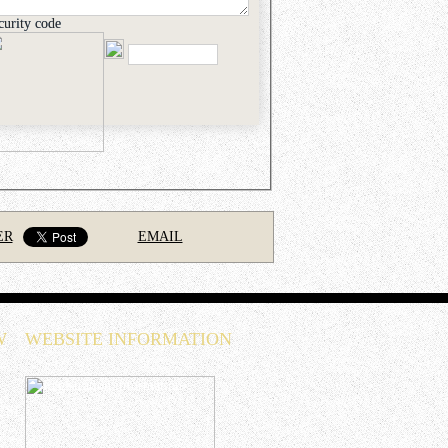
curity code
ER
EMAIL
W
WEBSITE INFORMATION
ESE
C2,