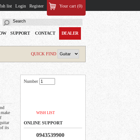
sh list
|
Login
|
Register
Your cart (
0
)
LOW
SUPPORT
CONTACT
DEALER
QUICK FIND
Number
and
 make
WISH LIST
f
uitar
ONLINE SUPPORT
f its
0943539900