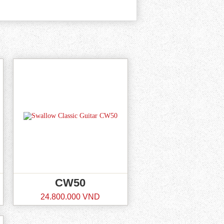
CW50
24.800.000 VND