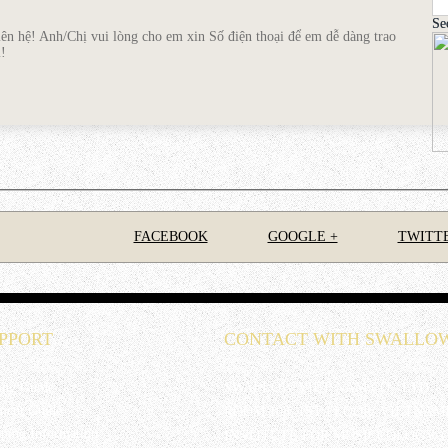
Se
n hệ! Anh/Chị vui lòng cho em xin Số điện thoại để em dễ dàng trao
!
gười mới học
itar cho người mới tập chơi ở thể loại fingerstyle trước đó đã có 1
FACEBOOK
GOOGLE +
TWITT
quận 2 bà trưng hà nội
quận 2 bà trưng hà nội
PPORT
CONTACT WITH SWALLO
bộ dây đàn, cửa hang có chuyển đến tận nơi không? Thời gian bao
ing Guide
SWALLOW VIET NAM CO., LTD
E với. Cho mình hỏi thêm là học sinh của thầy Lê Hùng Phong giới
ment Guide
ROOM 108, 1ST FLOOR, VIETNAM
ông? Mình cảm ơn!
ping Information
INSTITUTE FOR MUSICCOLOGY, C