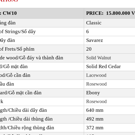
:
C
W
10
PRICE:
15.800.000 
áng đàn
Classic
f Strings/Số dây
6
Dây đàn
Savarez
f Frets/Số phím
20
de wood/Gỗ đáy và thành đàn
Solid Walnut
d/Gỗ mặt đàn
Solid Red Cedar
od/Gỗ cần đàn
Lacewood
ầu đàn
Rosewood
ard/Gỗ mặt cần đàn
Ebony
ck
Rosewood
ngth/Chiều dài dây đàn
640
mm
gth /Chiều dài thùng đàn
492
mm
th/Chiều rộng thùng đàn
372
mm