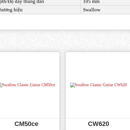
th/Độ dày thùng đàn
105
mm
hương hiệu
Swallow
CM50ce
CW620