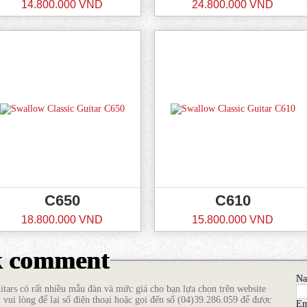
14.800.000 VND
24.800.000 VND
C650
C610
18.800.000 VND
15.800.000 VND
k comment
N
tars có rất nhiều mẫu đàn và mức giá cho bạn lựa chọn trên website
 vui lòng để lại số điện thoại hoặc gọi đến số (04)39.286.059 để được
Em