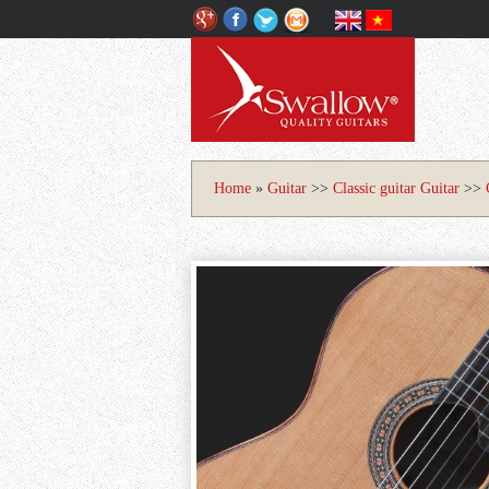
Home
»
Guitar
>>
Classic guitar
Guitar
>>