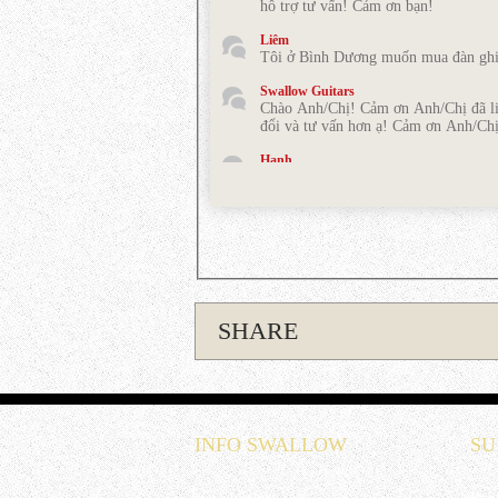
hỗ trợ tư vấn! Cảm ơn bạn!
Liêm
Tôi ở Bình Dương muốn mua đàn ghi
Swallow Guitars
Chào Anh/Chị! Cảm ơn Anh/Chị đã liê
đổi và tư vấn hơn ạ! Cảm ơn Anh/Chị
Hạnh
Tôi muốn nhờ tư vấn mua đàn cho n
Kim Ngân
Những cây đàn của Swallow rất đẹp
Nguyễn Bảo Toàn
Tôi muốn được tư vấn để mua 1 cây gu
năm chơi solo
SHARE
lê nhật Minh
em muốn mua dây low g string. em ở 
lê nhật Minh
em muốn mua dây low g string. em ở 
Hoàng Ngọc
INFO SWALLOW
SU
Cửa hàng cho tôi hỏi: Tôi muốn mua 
lâu (Tôi ở Thanh Xuân)