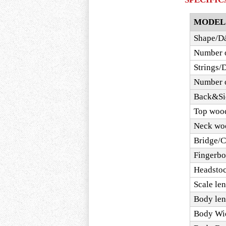
MODEL
Shape/D
Number o
Strings/
Number o
Back&Si
Top woo
Neck wo
Bridge/C
Fingerbo
Headsto
Scale le
Body len
Body Wid