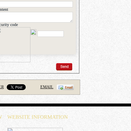
ntent
curity code
ER
EMAIL
W
WEBSITE INFORMATION