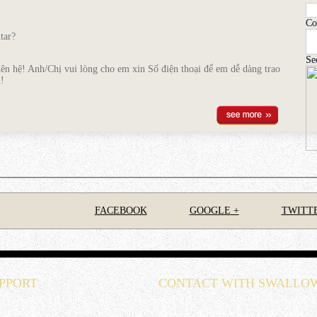
Co
tar?
Se
n hệ! Anh/Chị vui lòng cho em xin Số điện thoại để em dễ dàng trao
!
gười mới học
itar cho người mới tập chơi ở thể loại fingerstyle trước đó đã có 1
FACEBOOK
GOOGLE +
TWITT
quận 2 bà trưng hà nội
quận 2 bà trưng hà nội
PPORT
CONTACT WITH SWALLO
bộ dây đàn, cửa hang có chuyển đến tận nơi không? Thời gian bao