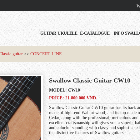
Wi
GUITAR
UKULELE
E-CATALOGUE
INFO SWAL
Classic guitar
>>
CONCERT LINE
Swallow Classic Guitar CW10
MODEL:
CW10
PRICE: 21.800.000 VND
Swallow Classic Guitar CW10 guitar has its back a
made of high-end Walnut wood, and its top made o
Cedar, along with the professional, meticulous and
excellent craftsmanship will gives you a superb, ba
and colorful sounding with classy and sophisticated
the distinctive features of Swallow guitars.