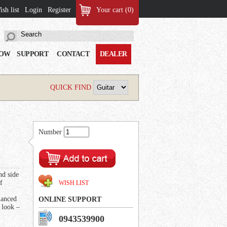
sh list
|
Login
|
Register
Your cart (
0
)
LOW
SUPPORT
CONTACT
DEALER
QUICK FIND
Number
nd side
f
WISH LIST
lanced
ONLINE SUPPORT
 look –
0943539900