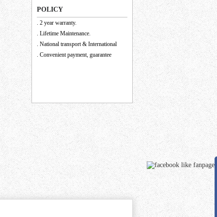
POLICY
. 2 year warranty.
. Lifetime Maintenance.
. National transport & International
. Convenient payment, guarantee