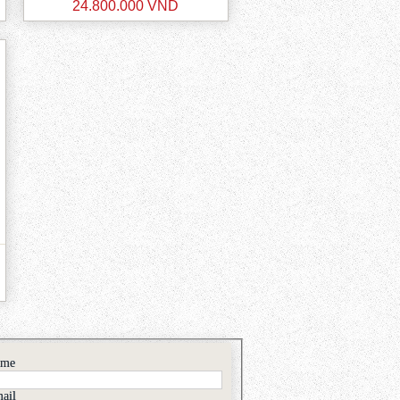
24.800.000 VND
ame
ail