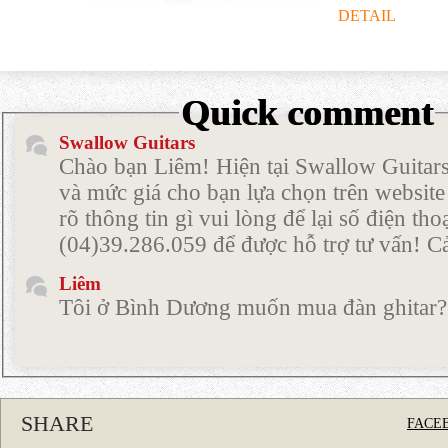
DETAIL
Quick comment
Swallow Guitars
Chào bạn Liêm! Hiện tại Swallow Guitars
và mức giá cho bạn lựa chọn trên websit
rõ thông tin gì vui lòng để lại số điện th
(04)39.286.059 để được hỗ trợ tư vấn! 
Liêm
Tôi ở Bình Dương muốn mua đàn ghitar?
Swallow Guitars
Chào Anh/Chị! Cảm ơn Anh/Chị đã liên h
cho em xin Số điện thoại để em dễ dàng t
ạ! Cảm ơn Anh/Chị!
SHARE
FACE