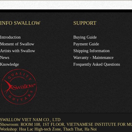
Hạnh
Tôi muốn nhờ tư vấn mua đàn cho người
Kim Ngân
INFO SWALLOW
SUPPORT
Những cây đàn của Swallow rất đẹp
Introduction
Buying Guide
Nguyễn Bảo Toàn
Moment of Swallow
Payment Guide
Tôi muốn được tư vấn để mua 1 cây guita
Artists with Swallow
Shipping Information
chơi ở thể loại fingerstyle trước đó đã có
News
Warranty - Maintenance
Knowledge
Frequently Asked Questions
lê nhật Minh
em muốn mua dây low g string. em ở quậ
lê nhật Minh
em muốn mua dây low g string. em ở quậ
Hoàng Ngọc
Cửa hàng cho tôi hỏi: Tôi muốn mua bộ 
chuyển đến tận nơi không? Thời gian bao
SWALLOW VIET NAM CO., LTD
Showroom: ROOM 108, 1ST FLOOR, VIETNAMESE INSTITUTE FOR 
Xuân)
Workshop: Hoa Lac High-tech Zone, Thach That, Ha Noi