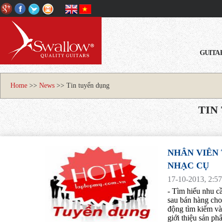
GUITA
Home
>>
News
>>
Tin tuyển dụng
TIN
NHÂN VIÊN 
NHẠC CỤ
17-10-2013, 2:5
- Tìm hiểu nhu c
sau bán hàng cho
động tìm kiếm và
giới thiệu sản ph